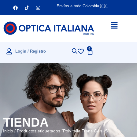
Envíos a todo Colombia 🇨🇴
0
Login / Registro
TIENDA
Inicio
/ Productos etiquetados “Poly talla Trans Gen -S”