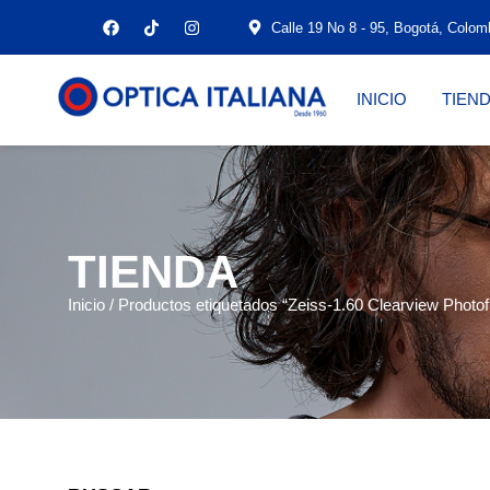
Calle 19 No 8 - 95, Bogotá, Colom
INICIO
TIEN
TIENDA
Inicio
/ Productos etiquetados “Zeiss-1.60 Clearview Photof