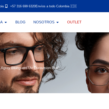
bia.
+57 316 699 6320
Envíos a todo Colombia 🇨🇴
DA
BLOG
NOSOTROS
OUTLET
.Xgrey Blueguard Uv Duravision Plat”