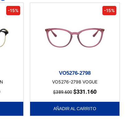
-15%
-15%
VO5276-2798
AN
VO5276-2798 VOGUE
0
$
331.160
$
389.600
AÑADIR AL CARRITO