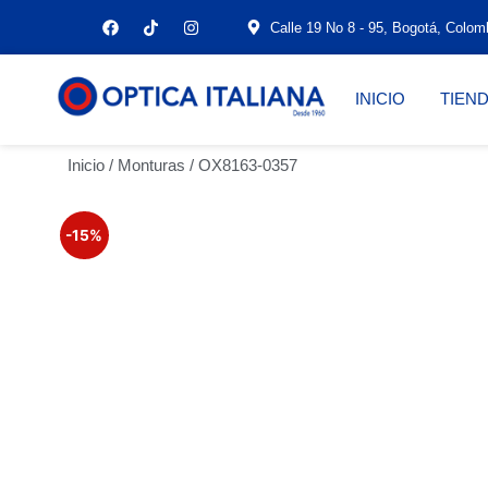
Calle 19 No 8 - 95, Bogotá, Colom
INICIO
TIEN
Inicio
/
Monturas
/ OX8163-0357
-15%