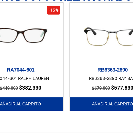
-15%
RA7044-601
RB6363-2890
044-601 RALPH LAUREN
RB6363-2890 RAY B
$
382.330
$
577.83
$
449.800
$
679.800
AÑADIR AL CARRITO
AÑADIR AL CARRITO