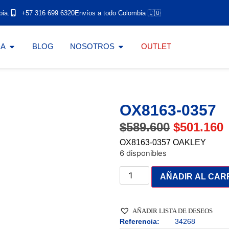
bia.
+57 316 699 6320
Envíos a todo Colombia 🇨🇴
DA
BLOG
NOSOTROS
OUTLET
OX8163-0357
$
589.600
$
501.160
OX8163-0357 OAKLEY
6 disponibles
AÑADIR AL CAR
AÑADIR LISTA DE DESEOS
Referencia:
34268