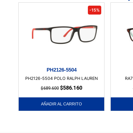
-15%
PH2126-5504
PH2126-5504 POLO RALPH LAUREN
RA7
$
586.160
$
689.600
AÑADIR AL CARRITO