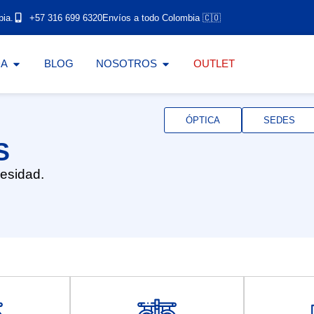
bia.
+57 316 699 6320
Envíos a todo Colombia 🇨🇴
DA
BLOG
NOSOTROS
OUTLET
ÓPTICA
SEDES
S
cesidad.