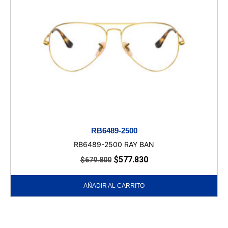
RB6489-2500
RB6489-2500 RAY BAN
$
577.830
$
679.800
AÑADIR AL CARRITO