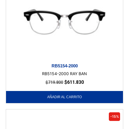
RB5154-2000
RB5154-2000 RAY BAN
$
611.830
$
719.800
AÑADIR AL CARRITO
-15%