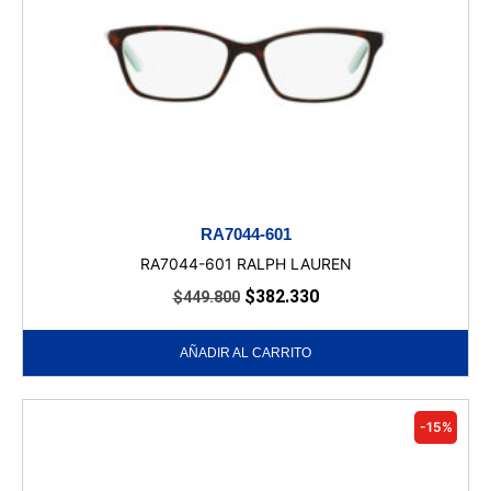
RA7044-601
RA7044-601 RALPH LAUREN
$
382.330
$
449.800
AÑADIR AL CARRITO
-15%