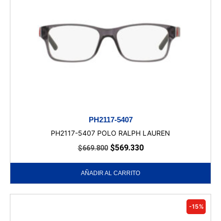
PH2117-5407
PH2117-5407 POLO RALPH LAUREN
$
569.330
$
669.800
AÑADIR AL CARRITO
-15%