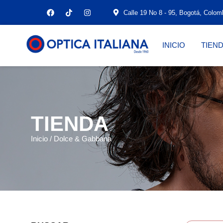
Calle 19 No 8 - 95, Bogotá, Colom
INICIO
TIEN
TIENDA
Inicio
/ Dolce & Gabbana