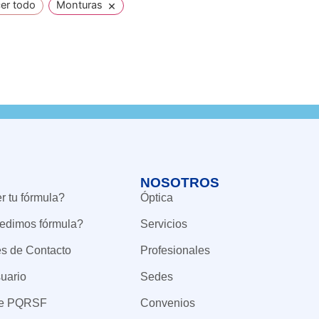
×
er todo
Monturas
NOSOTROS
 tu fórmula?
Óptica
edimos fórmula?
Servicios
es de Contacto
Profesionales
uario
Sedes
de PQRSF
Convenios