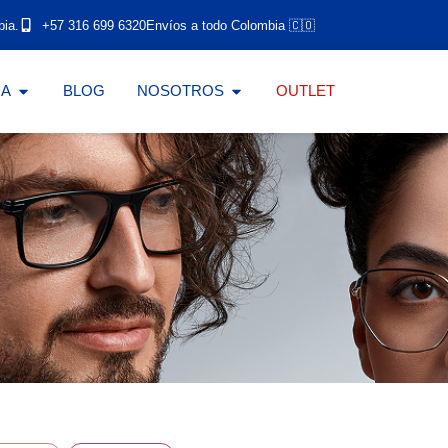
bia.
+57 316 699 6320
Envíos a todo Colombia 🇨🇴
DA
BLOG
NOSOTROS
OUTLET