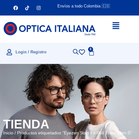
Envíos a todo Colombia 🇨🇴
0
Login / Registro
TIENDA
Inicio
/ Productos etiquetados “Eyezen Start Fit-Poli Trans Gen-S”