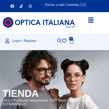
Envíos a todo Colombia 🇨🇴
0
Login / Registro
TIENDA
Inicio
/ Productos etiquetados “GX7 Sleek Coat AR verde
EXTRARANGO”