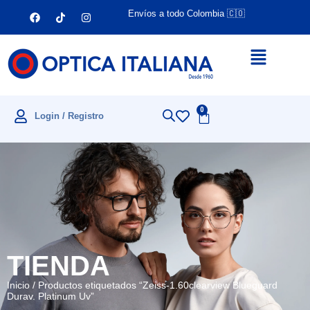
Envíos a todo Colombia 🇨🇴
0
Login / Registro
TIENDA
Inicio
/ Productos etiquetados “Zeiss-1.60clearview Blueguard
Durav. Platinum Uv”