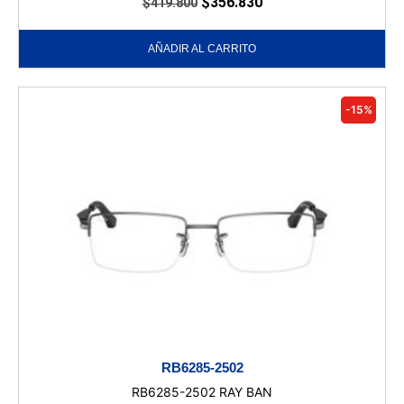
$
356.830
$
419.800
AÑADIR AL CARRITO
-15%
RB6285-2502
RB6285-2502 RAY BAN