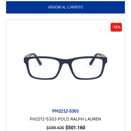
AÑADIR AL CARRITO
-15%
PH2212-5303
PH2212-5303 POLO RALPH LAUREN
$
501.160
$
589.600