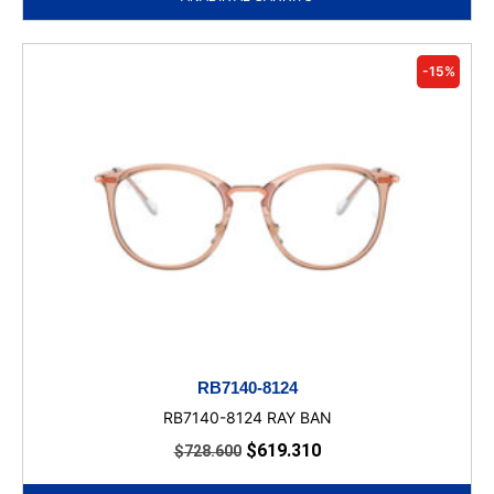
-15%
RB7140-8124
RB7140-8124 RAY BAN
$
619.310
$
728.600