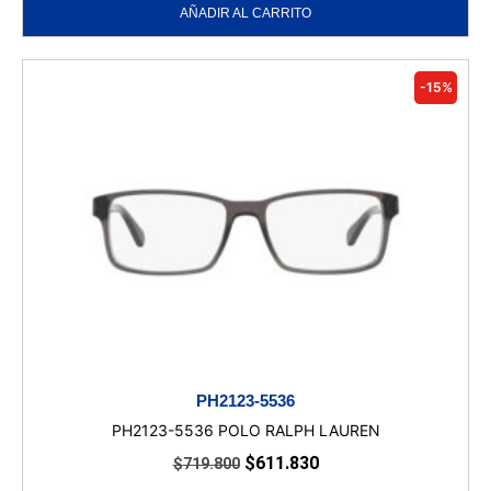
AÑADIR AL CARRITO
-15%
PH2123-5536
PH2123-5536 POLO RALPH LAUREN
$
611.830
$
719.800