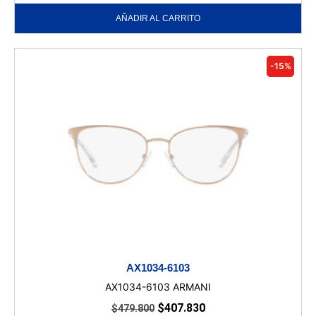
AÑADIR AL CARRITO
-15%
AX1034-6103
AX1034-6103 ARMANI
$
407.830
$
479.800