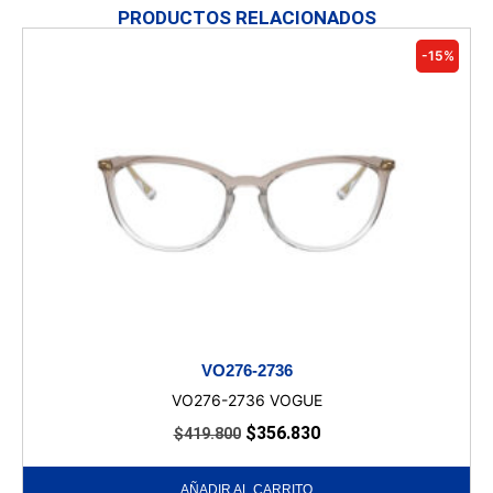
PRODUCTOS RELACIONADOS
-15%
VO276-2736
VO276-2736 VOGUE
$
356.830
$
419.800
AÑADIR AL CARRITO