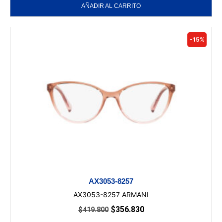
AÑADIR AL CARRITO
-15%
AX3053-8257
AX3053-8257 ARMANI
$
356.830
$
419.800