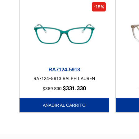
-15%
RA7124-5913
RA7124-5913 RALPH LAUREN
$
331.330
$
389.800
AÑADIR AL CARRITO