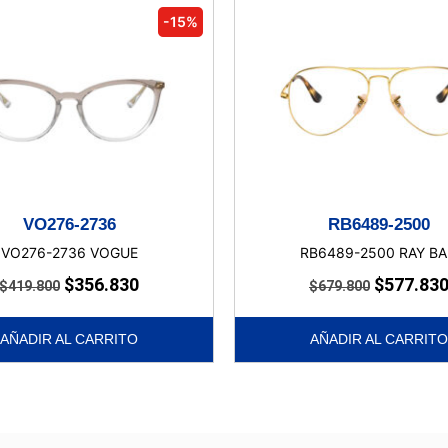
-15%
VO276-2736
RB6489-2500
VO276-2736 VOGUE
RB6489-2500 RAY B
$
356.830
$
577.83
$
419.800
$
679.800
AÑADIR AL CARRITO
AÑADIR AL CARRITO