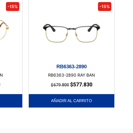
-15%
-15%
RB6363-2890
AN
RB6363-2890 RAY BAN
0
$
577.830
$
679.800
AÑADIR AL CARRITO