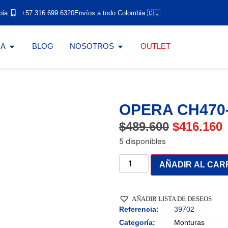
bia.
+57 316 699 6320
Envíos a todo Colombia 🇨🇴
DA
BLOG
NOSOTROS
OUTLET
OPERA CH470
$
489.600
$
416.160
5 disponibles
AÑADIR AL CAR
AÑADIR LISTA DE DESEOS
Referencia:
39702
Categoría:
Monturas