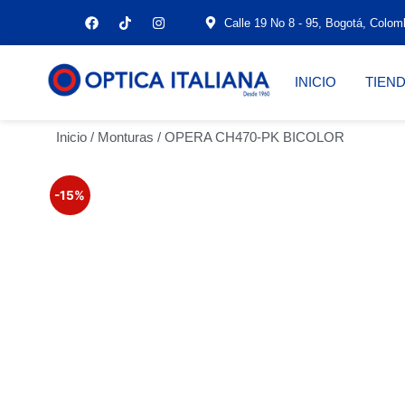
Calle 19 No 8 - 95, Bogotá, Colom
INICIO
TIEN
Inicio
/
Monturas
/ OPERA CH470-PK BICOLOR
-15%