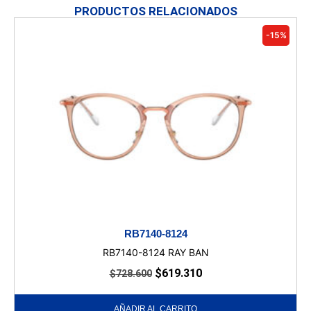
PRODUCTOS RELACIONADOS
-15%
RB7140-8124
RB7140-8124 RAY BAN
$
619.310
$
728.600
AÑADIR AL CARRITO