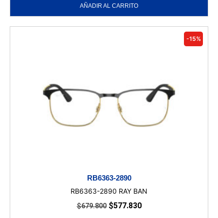
AÑADIR AL CARRITO
-15%
RB6363-2890
RB6363-2890 RAY BAN
$
577.830
$
679.800