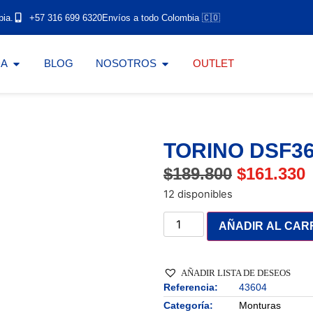
bia.
+57 316 699 6320
Envíos a todo Colombia 🇨🇴
DA
BLOG
NOSOTROS
OUTLET
TORINO DSF3
$
189.800
$
161.330
12 disponibles
AÑADIR AL CAR
AÑADIR LISTA DE DESEOS
Referencia:
43604
Categoría:
Monturas