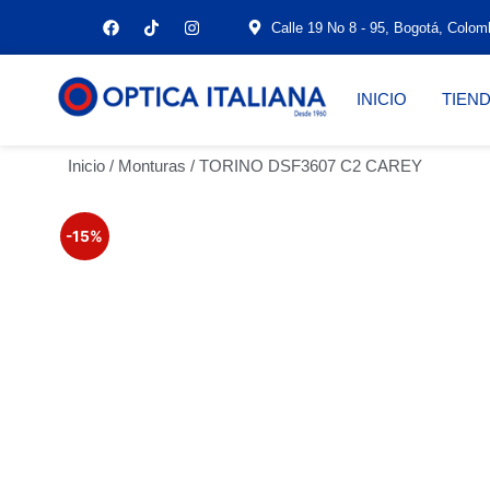
Calle 19 No 8 - 95, Bogotá, Colom
INICIO
TIEN
Inicio
/
Monturas
/ TORINO DSF3607 C2 CAREY
-15%