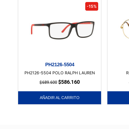
-15%
PH2126-5504
PH2126-5504 POLO RALPH LAUREN
R
$
586.160
$
689.600
AÑADIR AL CARRITO