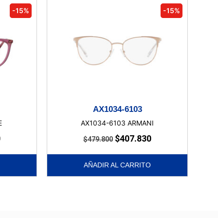
-15%
-15%
AX1034-6103
E
AX1034-6103 ARMANI
0
$
407.830
$
479.800
AÑADIR AL CARRITO