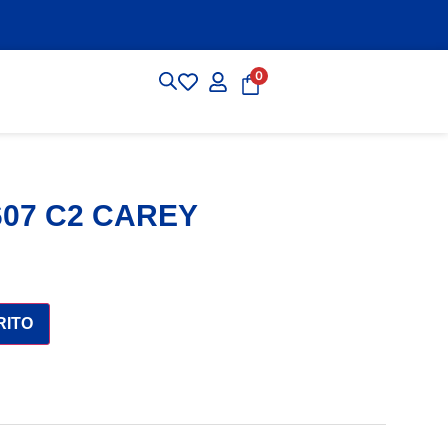
0
607 C2 CAREY
RITO