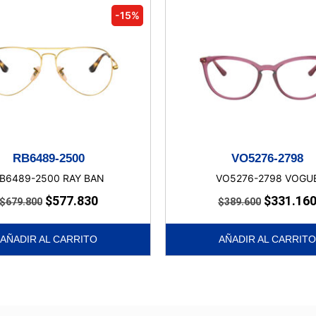
-15%
RB6489-2500
VO5276-2798
B6489-2500 RAY BAN
VO5276-2798 VOGU
$
577.830
$
331.16
$
679.800
$
389.600
AÑADIR AL CARRITO
AÑADIR AL CARRITO